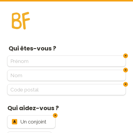
 Qui êtes-vous ?
*
*
*
Qui aidez-vous ?
*
Untitled multiple choice field
Un conjoint
A